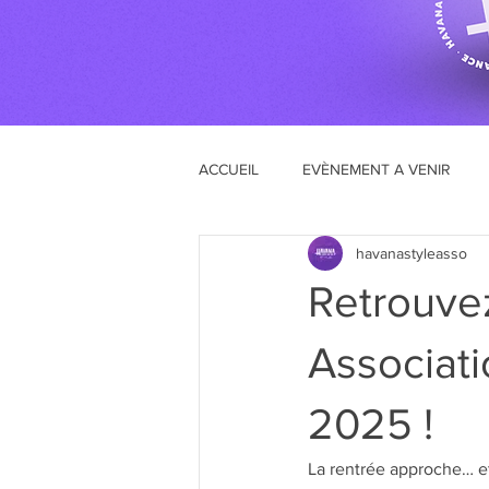
ACCUEIL
EVÈNEMENT A VENIR
havanastyleasso
Retrouve
Associat
2025 !
La rentrée approche… et 