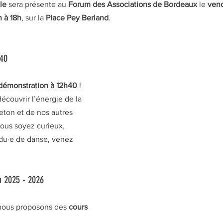
le
 sera présente au 
Forum des Associations de Bordeaux
 le 
vend
h à 18h
, sur la 
Place Pey Berland
.
h40
démonstration à 12h40
 ! 
écouvrir l’énergie de la 
eton et de nos autres 
ous soyez curieux, 
du·e de danse, venez 
n 2025 - 2026
 nous proposons des 
cours 