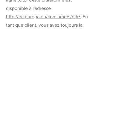
disponible à l'adresse
http://ec.europa.eu/consumers/odr/.
En
tant que client, vous avez toujours la
possibilité de contacter le conseil
d'arbitrage de la Commission
européenne. Nous ne sommes ni
disposés à, ni obligés de, participer à
une procédure de règlement des litiges
devant un conseil d'arbitrage de la
consommation.
E-mail :
Tél :
Fax :
Adresse :